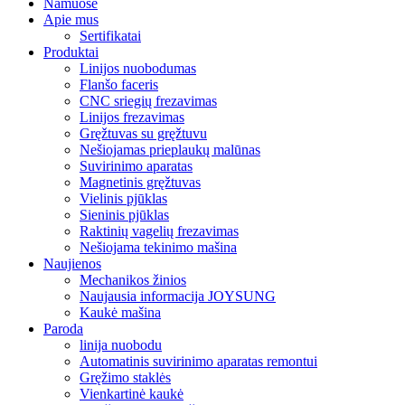
Namuose
Apie mus
Sertifikatai
Produktai
Linijos nuobodumas
Flanšo faceris
CNC sriegių frezavimas
Linijos frezavimas
Gręžtuvas su gręžtuvu
Nešiojamas prieplaukų malūnas
Suvirinimo aparatas
Magnetinis gręžtuvas
Vielinis pjūklas
Sieninis pjūklas
Raktinių vagelių frezavimas
Nešiojama tekinimo mašina
Naujienos
Mechanikos žinios
Naujausia informacija JOYSUNG
Kaukė mašina
Paroda
linija nuobodu
Automatinis suvirinimo aparatas remontui
Gręžimo staklės
Vienkartinė kaukė