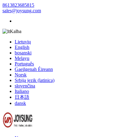
8613823685815
sales@joysung.com
Kalba
Lietuvių
English
bosanski
Melayu
Português
Gaeilgenah Éireann
Norsk
Srbija jezik (latinica)
slovenčina
Italiano
日本語
dansk