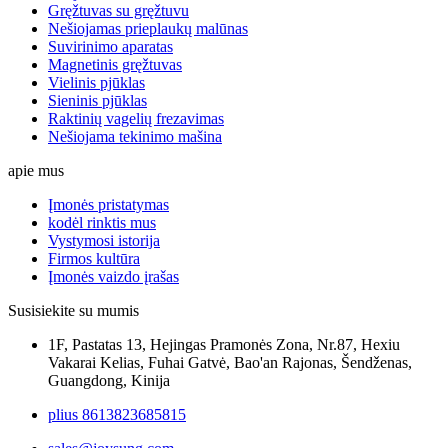
Gręžtuvas su gręžtuvu
Nešiojamas prieplaukų malūnas
Suvirinimo aparatas
Magnetinis gręžtuvas
Vielinis pjūklas
Sieninis pjūklas
Raktinių vagelių frezavimas
Nešiojama tekinimo mašina
apie mus
Įmonės pristatymas
kodėl rinktis mus
Vystymosi istorija
Firmos kultūra
Įmonės vaizdo įrašas
Susisiekite su mumis
1F, Pastatas 13, Hejingas Pramonės Zona, Nr.87, Hexiu
Vakarai Kelias, Fuhai Gatvė, Bao'an Rajonas, Šendženas,
Guangdong, Kinija
plius 8613823685815