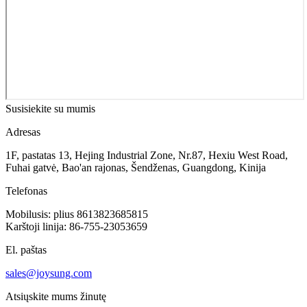
Susisiekite su mumis
Adresas
1F, pastatas 13, Hejing Industrial Zone, Nr.87, Hexiu West Road,
Fuhai gatvė, Bao'an rajonas, Šendženas, Guangdong, Kinija
Telefonas
Mobilusis: plius 8613823685815
Karštoji linija: 86-755-23053659
El. paštas
sales@joysung.com
Atsiųskite mums žinutę