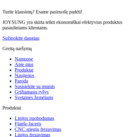
Turite klausimų? Esame pasiruošę padėti!
JOYSUNG yra skirta teikti ekonomiškai efektyvius produktus
pasauliniams klientams.
Sužinokite daugiau
Greitą naršymą
Namuose
Apie mus
Produktai
Naujienos
Paroda
Susisiekite su mumis
Grįžtamasis ryšys
Svetainės žemėlapis
Produktai
Linijos nuobodumas
Flanšo faceris
CNC sriegių frezavimas
Linijos frezavimas