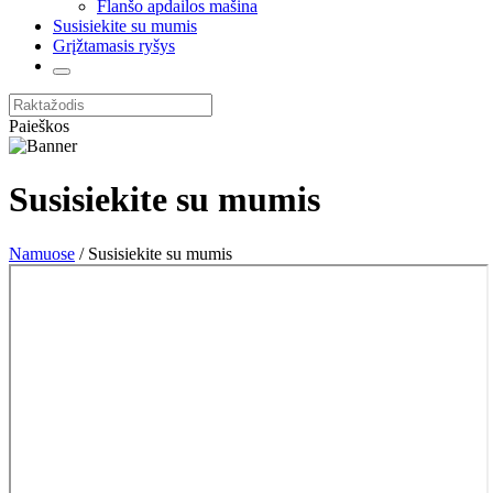
Flanšo apdailos mašina
Susisiekite su mumis
Grįžtamasis ryšys
Paieškos
Susisiekite su mumis
Namuose
/ Susisiekite su mumis