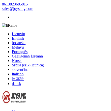
8613823685815
sales@joysung.com
Kalba
Lietuvių
English
bosanski
Melayu
Português
Gaeilgenah Éireann
Norsk
Srbija jezik (latinica)
slovenčina
Italiano
日本語
dansk