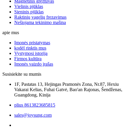
Magnetinis gręžtuvas
Vielinis pjūklas
Sieninis pjūklas
Raktinių vagelių frezavimas
Nešiojama tekinimo mašina
apie mus
Įmonės pristatymas
kodėl rinktis mus
Vystymosi istorija
Firmos kultūra
Įmonės vaizdo įrašas
Susisiekite su mumis
1F, Pastatas 13, Hejingas Pramonės Zona, Nr.87, Hexiu
Vakarai Kelias, Fuhai Gatvė, Bao'an Rajonas, Šendženas,
Guangdong, Kinija
plius 8613823685815
sales@joysung.com