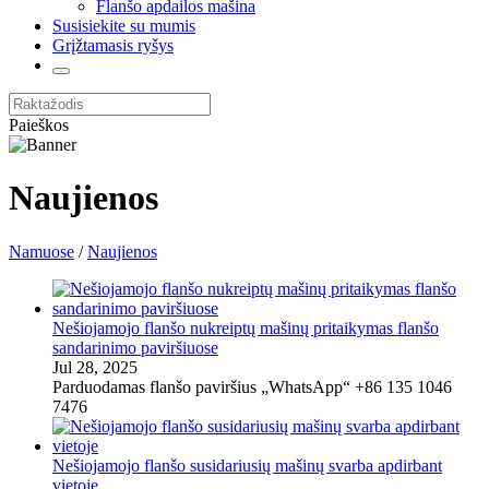
Flanšo apdailos mašina
Susisiekite su mumis
Grįžtamasis ryšys
Paieškos
Naujienos
Namuose
/
Naujienos
Nešiojamojo flanšo nukreiptų mašinų pritaikymas flanšo
sandarinimo paviršiuose
Jul 28, 2025
Parduodamas flanšo paviršius „WhatsApp“ +86 135 1046
7476
Nešiojamojo flanšo susidariusių mašinų svarba apdirbant
vietoje