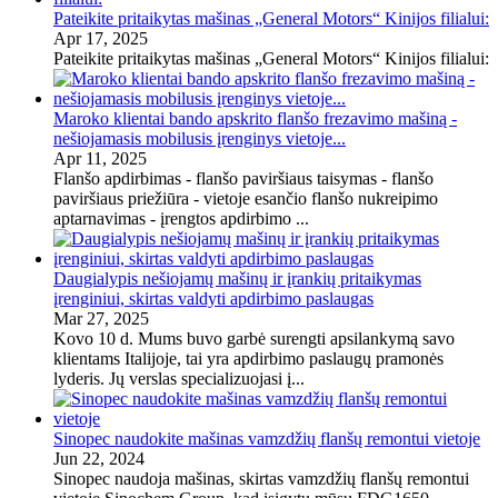
Pateikite pritaikytas mašinas „General Motors“ Kinijos filialui:
Apr 17, 2025
Pateikite pritaikytas mašinas „General Motors“ Kinijos filialui:
Maroko klientai bando apskrito flanšo frezavimo mašiną -
nešiojamasis mobilusis įrenginys vietoje...
Apr 11, 2025
Flanšo apdirbimas - flanšo paviršiaus taisymas - flanšo
paviršiaus priežiūra - vietoje esančio flanšo nukreipimo
aptarnavimas - įrengtos apdirbimo ...
Daugialypis nešiojamų mašinų ir įrankių pritaikymas
įrenginiui, skirtas valdyti apdirbimo paslaugas
Mar 27, 2025
Kovo 10 d. Mums buvo garbė surengti apsilankymą savo
klientams Italijoje, tai yra apdirbimo paslaugų pramonės
lyderis. Jų verslas specializuojasi į...
Sinopec naudokite mašinas vamzdžių flanšų remontui vietoje
Jun 22, 2024
Sinopec naudoja mašinas, skirtas vamzdžių flanšų remontui