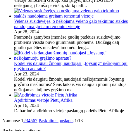
vietoje Sinochem Group, kad įsigytų mūsų FDG1650
nešiojamąjį flanšo paviršių, skirtą naft...
Velenas susidėvėjęs, o nešiojama veleno galo tekinimo staklės
naudojama greitam remontui vietoje
Apr 28, 2024
Pramonės gamybos įmonėse guolių padėties susidėvėjimo
problema visada buvo gluminanti įmonėms. Didžiąją dalį
guolio padėties nusidėvėjimo nėra leng...
Kodėl vis daugiau žmonių naudojasi „Joysung“ nešiojamuoju
gręžimo aparatu?
Apr 23, 2024
Kodėl vis daugiau žmonių naudojasi nešiojamomis Joysung
gręžimo mašinomis? Šiais laikais vis daugiau įmonių naudoja
nešiojamas linijines gręžimo ma...
Apdirbimas vietoje Pietų Afrika
Apr 16, 2024
Dabartinė apdirbimo vietoje paslaugų padėtis Pietų Afrikoje
Namuose
1
2
3
4
5
6
7
Paskutinis puslapis
1/13
Paskutinės naujienos