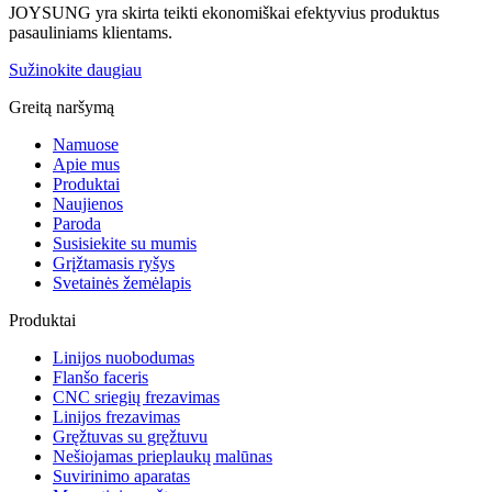
JOYSUNG yra skirta teikti ekonomiškai efektyvius produktus
pasauliniams klientams.
Sužinokite daugiau
Greitą naršymą
Namuose
Apie mus
Produktai
Naujienos
Paroda
Susisiekite su mumis
Grįžtamasis ryšys
Svetainės žemėlapis
Produktai
Linijos nuobodumas
Flanšo faceris
CNC sriegių frezavimas
Linijos frezavimas
Gręžtuvas su gręžtuvu
Nešiojamas prieplaukų malūnas
Suvirinimo aparatas