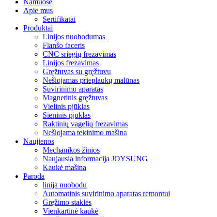
Namuose
Apie mus
Sertifikatai
Produktai
Linijos nuobodumas
Flanšo faceris
CNC sriegių frezavimas
Linijos frezavimas
Gręžtuvas su gręžtuvu
Nešiojamas prieplaukų malūnas
Suvirinimo aparatas
Magnetinis gręžtuvas
Vielinis pjūklas
Sieninis pjūklas
Raktinių vagelių frezavimas
Nešiojama tekinimo mašina
Naujienos
Mechanikos žinios
Naujausia informacija JOYSUNG
Kaukė mašina
Paroda
linija nuobodu
Automatinis suvirinimo aparatas remontui
Gręžimo staklės
Vienkartinė kaukė