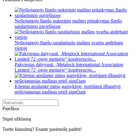
Nešiojamojo flanšo nukreiptų mašinų pritaikymas flanšo
sandarinimo paviršiuose
Nešiojamojo flanšo susidariusių mašinų svarba apdirbant
vietoje
Pakviestas dalyvauti „Metalock International Association
Limited 72 -ojoje metinėje“ konferencijo...
Klientai apsilankė mūsų gamykloje, norėdami išbandyti
nešiojamąsias mašinas prieš siunčiant
Paieškos
Siųsti užklausą
Turite klausimų? Esame pasiruošę padėti!