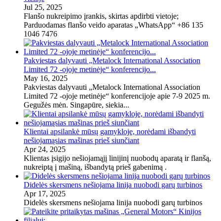
Jul 25, 2025
Flanšo nukreipimo įrankis, skirtas apdirbti vietoje;
Parduodamas flanšo veido aparatas „WhatsApp“ +86 135
1046 7476
Pakviestas dalyvauti „Metalock International Association
Limited 72 -ojoje metinėje“ konferencijo...
May 16, 2025
Pakviestas dalyvauti „Metalock International Association
Limited 72 -ojoje metinėje“ konferencijoje apie 7-9 2025 m.
Gegužės mėn. Singapūre, siekia...
Klientai apsilankė mūsų gamykloje, norėdami išbandyti
nešiojamąsias mašinas prieš siunčiant
Apr 24, 2025
Klientas įsigijo nešiojamąjį linijinį nuobodų aparatą ir flanšą,
nukreiptą į mašiną, išbandytą prieš gabenimą .
Didelės skersmens nešiojama linija nuobodi garų turbinos
Apr 17, 2025
Didelės skersmens nešiojama linija nuobodi garų turbinos